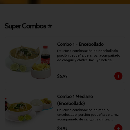
Super Combos ⭐
Combo 1 - Encebollado
Deliciosa combinación de Encebollado, 
porción pequeña de arroz, acompañado 
de canguil y chifles. Incluye bebida 
personal.
$5.99
Combo 1 Mediano
(Encebollado)
Deliciosa combinación de medio 
encebollado, porción pequeña de arroz, 
acompañado de canguil y chifles. 
Incluye bebida personal.
$4.99