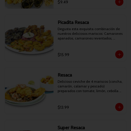
$9.49
Picadita Resaca
Degusta esta exquisita combinación de 
nuestros deliciosos mariscos: Camarones 
apanados, camarones reventados, 
conchitas asadas y deditos de pescado 
apanados. Acompañados de patacones y 
curtido.
$15.99
Resaca
Delicioso ceviche de 4 mariscos (concha, 
camarón, calamar y pescado) 
preparados con tomate, limón, cebolla y 
cilantro. Acompañado de filete de 
pescado apanado, patacones, canguil y 
chifles.
$13.99
Super Resaca