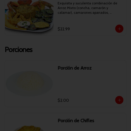
Exquisita y suculenta combinación de 
Arroz Mixto (concha, camarón y 
calamar), camarones apanados, 
conchitas asadas, patacones y maduro 
frito. (AHORA PUEDES ESCOGER ENTRE 
CANGREJO O LANGOSTINO).
$22.99
Porciones
Porción de Arroz
$2.00
Porción de Chifles