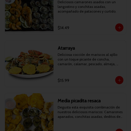
Deliciosos camarones asados con un 
langostino y conchitas asadas, 
acompañado de patacones y curtido.
$14.49
Atarraya
Deliciosa cocción de mariscos al ajillo 
con un toque picante de concha, 
camarón, calamar, pescado, almeja, 
mejillón y cilantro. Acompañado de 
patacones. (AHORA PUEDES ESCOGER 
ENTRE CANGREJO O LANGOSTINO).
$15.99
Media picadita resaca
Degusta esta exquisita combinación de 
nuestros deliciosos mariscos: Camarones 
apanados, conchitas asadas, deditos de 
pescado apanados y patacones.