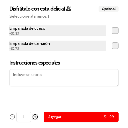
Disfrútalo con esta delicia! 🥟
Opcional
Seleccione al menos 1
Empanada de queso
+
$2.25
Conócenos
Empanada de camarón
+
$2.75
Cobertura
Términos y condiciones
Instrucciones especiales
Política de privacidad
Redes sociales
Instagram
Facebook
Mi cuenta
Agregar
$11.99