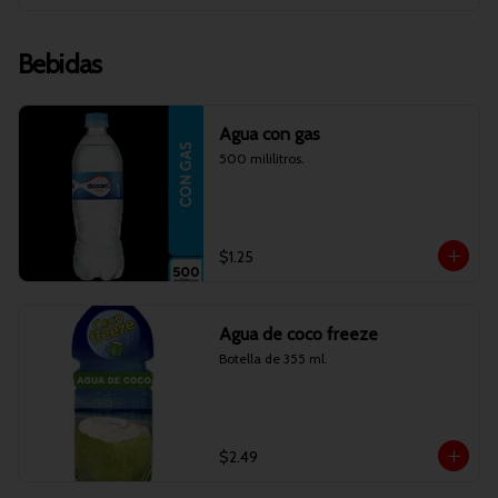
Bebidas
Agua con gas
500 mililitros.
$1.25
Agua de coco freeze
Botella de 355 ml.
$2.49