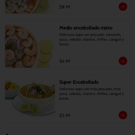
$8.99
Medio encebollado mixto
Deliciosa sopa con pescado, camarón, 
yuca, cebolla, cilantro, chifles, canguil y 
limón.
$6.99
Super Encebollado
Deliciosa sopa con más pescado, más 
yuca, cebolla, cilantro, chifles, canguil y 
limón.
$5.99