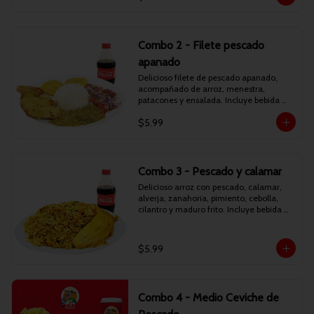
Combo 2 - Filete pescado
apanado
Delicioso filete de pescado apanado, 
acompañado de arroz, menestra, 
patacones y ensalada. Incluye bebida 
personal.
$5.99
Combo 3 - Pescado y calamar
Delicioso arroz con pescado, calamar, 
alverja, zanahoria, pimiento, cebolla, 
cilantro y maduro frito. Incluye bebida 
personal.
$5.99
Combo 4 - Medio Ceviche de