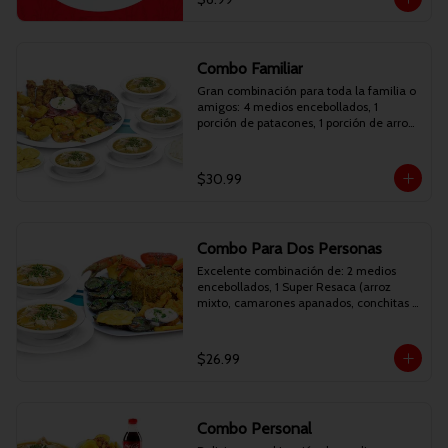
Combo Familiar
Gran combinación para toda la familia o 
amigos: 4 medios encebollados, 1 
porción de patacones, 1 porción de arroz 
y 1 Picadita Resaca (camarones 
apanados, camarones reventados, 
deditos de pescado apanados, conchitas 
$30.99
asadas, patacones y curtido). Incluye 
gaseosa de 1.35 litros.
Combo Para Dos Personas
Excelente combinación de: 2 medios 
encebollados, 1 Super Resaca (arroz 
mixto, camarones apanados, conchitas 
asadas, patacones y maduro frito). 
Incluye 2 bebidas personales.
$26.99
Combo Personal