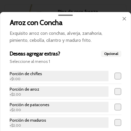
Pipa de coco freeze
Agua de coco en su fruta.
Arroz con Concha
Exquisito arroz con conchas, alverja, zanahoria,
pimiento, cebolla, cilantro y maduro frito.
$2.50
Deseas agregar extras?
Opcional
Seleccione al menos 1
Sprite
400 mililitros.
Porción de chifles
+
$1.00
Porción de arroz
+
$2.00
$1.50
Porción de patacones
+
$2.00
Porción de maduros
+
$2.00