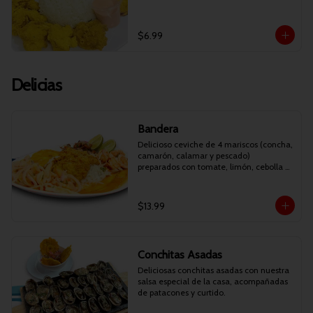
$6.99
Delicias
Bandera
Delicioso ceviche de 4 mariscos (concha, 
camarón, calamar y pescado) 
preparados con tomate, limón, cebolla y 
cilantro. Acompañado de arroz, filete de 
pescado apanado, patacones y maduro 
frito.

$13.99
NOTA: No incluye guatita.
Conchitas Asadas
Deliciosas conchitas asadas con nuestra 
salsa especial de la casa, acompañadas 
de patacones y curtido.