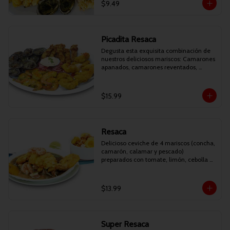
$9.49
Picadita Resaca
Degusta esta exquisita combinación de 
nuestros deliciosos mariscos: Camarones 
apanados, camarones reventados, 
conchitas asadas y deditos de pescado 
apanados. Acompañados de patacones y 
curtido.
$15.99
Resaca
Delicioso ceviche de 4 mariscos (concha, 
camarón, calamar y pescado) 
preparados con tomate, limón, cebolla y 
cilantro. Acompañado de filete de 
pescado apanado, patacones, canguil y 
chifles.
$13.99
Super Resaca