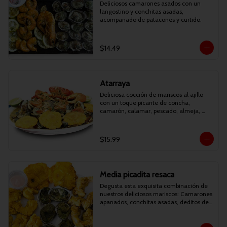
Deliciosos camarones asados con un 
langostino y conchitas asadas, 
acompañado de patacones y curtido.
$14.49
Atarraya
Deliciosa cocción de mariscos al ajillo 
con un toque picante de concha, 
camarón, calamar, pescado, almeja, 
mejillón y cilantro. Acompañado de 
patacones. (AHORA PUEDES ESCOGER 
ENTRE CANGREJO O LANGOSTINO).
$15.99
Media picadita resaca
Degusta esta exquisita combinación de 
nuestros deliciosos mariscos: Camarones 
apanados, conchitas asadas, deditos de 
pescado apanados y patacones.