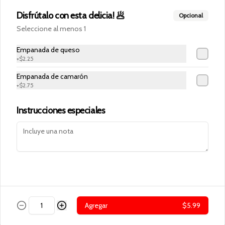
Disfrútalo con esta delicia! 🥟
Opcional
Seleccione al menos 1
Empanada de queso
+
$2.25
Conócenos
Empanada de camarón
+
$2.75
Cobertura
Términos y condiciones
Instrucciones especiales
Política de privacidad
Redes sociales
Instagram
Facebook
Mi cuenta
Agregar
$5.99