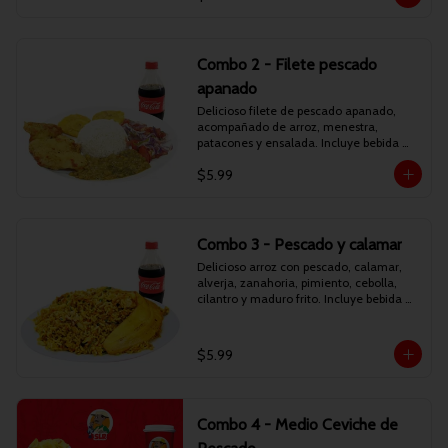
Combo 2 - Filete pescado
apanado
Delicioso filete de pescado apanado, 
acompañado de arroz, menestra, 
patacones y ensalada. Incluye bebida 
personal.
$5.99
Combo 3 - Pescado y calamar
Delicioso arroz con pescado, calamar, 
alverja, zanahoria, pimiento, cebolla, 
cilantro y maduro frito. Incluye bebida 
personal.
$5.99
Combo 4 - Medio Ceviche de