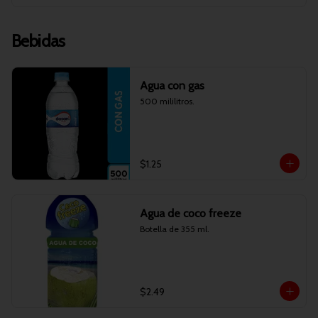
Bebidas
Agua con gas
500 mililitros.
$1.25
Agua de coco freeze
Botella de 355 ml.
$2.49