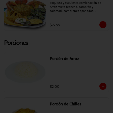
Exquisita y suculenta combinación de 
Arroz Mixto (concha, camarón y 
calamar), camarones apanados, 
conchitas asadas, patacones y maduro 
frito. (AHORA PUEDES ESCOGER ENTRE 
CANGREJO O LANGOSTINO).
$22.99
Porciones
Porción de Arroz
$2.00
Porción de Chifles