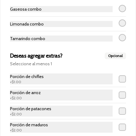
Gaseosa combo
Pipa de coco freeze
Agua de coco en su fruta.
Limonada combo
Tamarindo combo
$2.50
Deseas agregar extras?
Opcional
Seleccione al menos 1
Sprite
400 mililitros.
Porción de chifles
+
$1.00
Porción de arroz
+
$2.00
$1.50
Porción de patacones
+
$2.00
Porción de maduros
+
$2.00