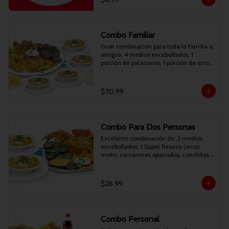
Combo Familiar
Gran combinación para toda la familia o 
amigos: 4 medios encebollados, 1 
porción de patacones, 1 porción de arroz 
y 1 Picadita Resaca (camarones 
apanados, camarones reventados, 
deditos de pescado apanados, conchitas 
$30.99
asadas, patacones y curtido). Incluye 
gaseosa de 1.35 litros.
Combo Para Dos Personas
Excelente combinación de: 2 medios 
encebollados, 1 Super Resaca (arroz 
mixto, camarones apanados, conchitas 
asadas, patacones y maduro frito). 
Incluye 2 bebidas personales.
$26.99
Combo Personal