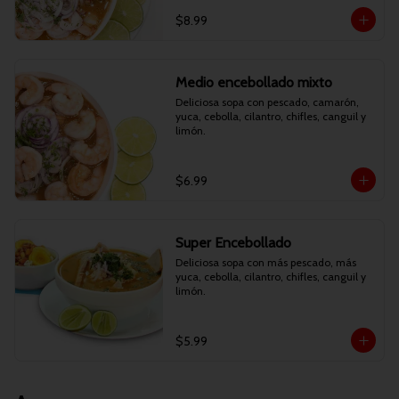
$8.99
Medio encebollado mixto
Deliciosa sopa con pescado, camarón, 
yuca, cebolla, cilantro, chifles, canguil y 
limón.
$6.99
Super Encebollado
Deliciosa sopa con más pescado, más 
yuca, cebolla, cilantro, chifles, canguil y 
limón.
$5.99