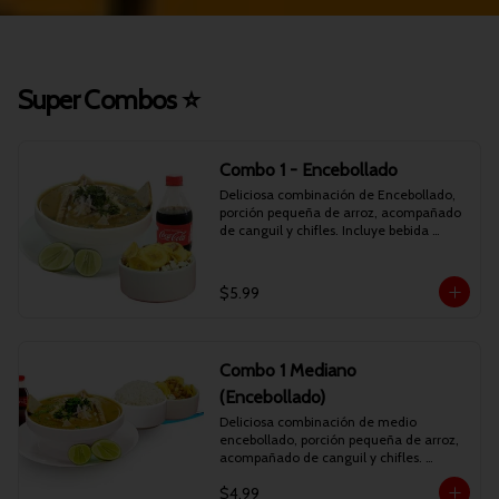
Super Combos ⭐
Combo 1 - Encebollado
Deliciosa combinación de Encebollado, 
porción pequeña de arroz, acompañado 
de canguil y chifles. Incluye bebida 
personal.
$5.99
Combo 1 Mediano
(Encebollado)
Deliciosa combinación de medio 
encebollado, porción pequeña de arroz, 
acompañado de canguil y chifles. 
Incluye bebida personal.
$4.99