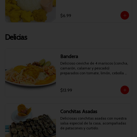
$6.99
Delicias
Bandera
Delicioso ceviche de 4 mariscos (concha, 
camarón, calamar y pescado) 
preparados con tomate, limón, cebolla y 
cilantro. Acompañado de arroz, filete de 
pescado apanado, patacones y maduro 
frito.

$13.99
NOTA: No incluye guatita.
Conchitas Asadas
Deliciosas conchitas asadas con nuestra 
salsa especial de la casa, acompañadas 
de patacones y curtido.