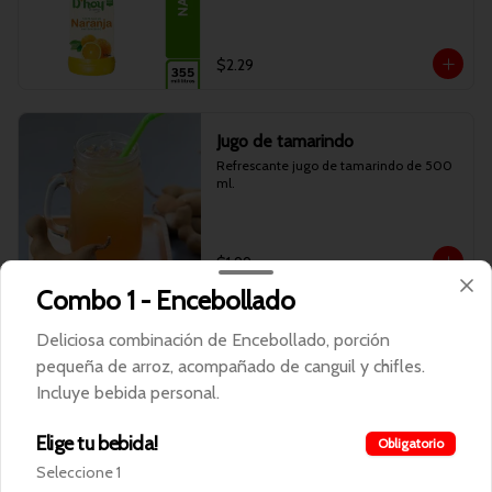
$2.29
Jugo de tamarindo
Refrescante jugo de tamarindo de 500 
ml.
$1.99
Combo 1 - Encebollado
Limonada
Deliciosa combinación de Encebollado, porción
Limonada natural de 500 ml.
pequeña de arroz, acompañado de canguil y chifles.
Incluye bebida personal.
Elige tu bebida!
Obligatorio
$1.99
Seleccione 1