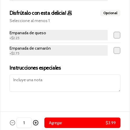
Cobertura
Disfrútalo con esta delicia! 🥟
Opcional
Términos y condiciones
Seleccione al menos 1
Política de privacidad
Empanada de queso
Redes sociales
+
$2.25
Empanada de camarón
Instagram
+
$2.75
Facebook
Instrucciones especiales
Mi cuenta
Pedir
Iniciar sesión
Powered by
Agregar
$3.99