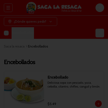
Abrir menu de navegación
Login
¿Dónde quieres pedir?
Encebollados
Saca la resaca
Encebollados
Encebollados
Encebollado
Deliciosa sopa con pescado, yuca, 
cebolla, cilantro, chifles, canguil y limón.
$5.49