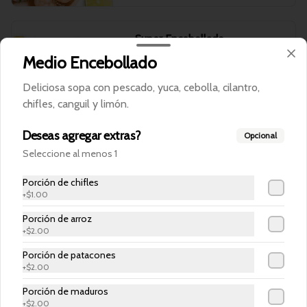
Super Encebollado
Deliciosa sopa con más pescado, más 
Medio Encebollado
yuca, cebolla, cilantro, chifles, canguil y 
limón.
Deliciosa sopa con pescado, yuca, cebolla, cilantro,
chifles, canguil y limón.
$5.99
Deseas agregar extras?
Opcional
Seleccione al menos 1
Porción de chifles
+
$1.00
Porción de arroz
+
$2.00
Porción de patacones
+
$2.00
Conócenos
Porción de maduros
+
$2.00