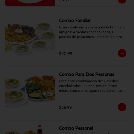
Combo Familiar
Gran combinación para toda la familia o 
amigos: 4 medios encebollados, 1 
porción de patacones, 1 porción de arroz 
y 1 Picadita Resaca (camarones 
apanados, camarones reventados, 
deditos de pescado apanados, conchitas 
$30.99
asadas, patacones y curtido). Incluye 
gaseosa de 1.35 litros.
Combo Para Dos Personas
Excelente combinación de: 2 medios 
encebollados, 1 Super Resaca (arroz 
mixto, camarones apanados, conchitas 
asadas, patacones y maduro frito). 
Incluye 2 bebidas personales.
$26.99
Combo Personal