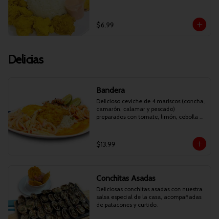
$6.99
Delicias
Bandera
Delicioso ceviche de 4 mariscos (concha, 
camarón, calamar y pescado) 
preparados con tomate, limón, cebolla y 
cilantro. Acompañado de arroz, filete de 
pescado apanado, patacones y maduro 
frito.

$13.99
NOTA: No incluye guatita.
Conchitas Asadas
Deliciosas conchitas asadas con nuestra 
salsa especial de la casa, acompañadas 
de patacones y curtido.