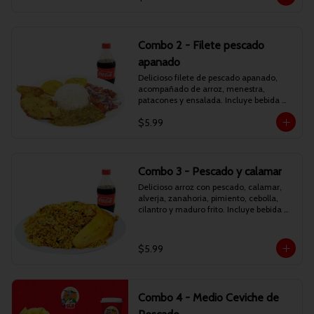
Combo 2 - Filete pescado
apanado
Delicioso filete de pescado apanado, 
acompañado de arroz, menestra, 
patacones y ensalada. Incluye bebida 
personal.
$5.99
Combo 3 - Pescado y calamar
Delicioso arroz con pescado, calamar, 
alverja, zanahoria, pimiento, cebolla, 
cilantro y maduro frito. Incluye bebida 
personal.
$5.99
Combo 4 - Medio Ceviche de