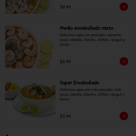
$8.99
Medio encebollado mixto
Deliciosa sopa con pescado, camarón, 
yuca, cebolla, cilantro, chifles, canguil y 
limón.
$6.99
Super Encebollado
Deliciosa sopa con más pescado, más 
yuca, cebolla, cilantro, chifles, canguil y 
limón.
$5.99