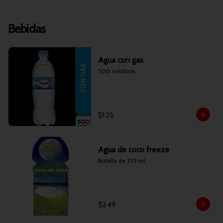
Bebidas
Agua con gas
500 mililitros.
$1.25
Agua de coco freeze
Botella de 355 ml.
$2.49