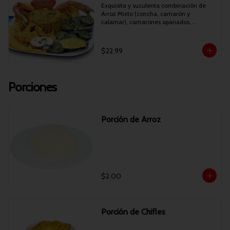
Exquisita y suculenta combinación de 
Arroz Mixto (concha, camarón y 
calamar), camarones apanados, 
conchitas asadas, patacones y maduro 
frito. (AHORA PUEDES ESCOGER ENTRE 
CANGREJO O LANGOSTINO).
$22.99
Porciones
Porción de Arroz
$2.00
Porción de Chifles