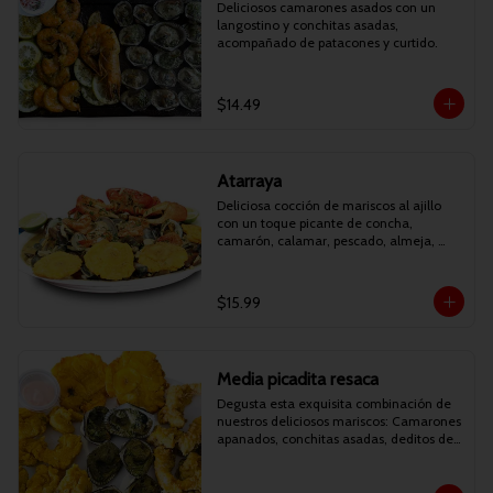
Deliciosos camarones asados con un 
langostino y conchitas asadas, 
acompañado de patacones y curtido.
$14.49
Atarraya
Deliciosa cocción de mariscos al ajillo 
con un toque picante de concha, 
camarón, calamar, pescado, almeja, 
mejillón y cilantro. Acompañado de 
patacones. (AHORA PUEDES ESCOGER 
ENTRE CANGREJO O LANGOSTINO).
$15.99
Media picadita resaca
Degusta esta exquisita combinación de 
nuestros deliciosos mariscos: Camarones 
apanados, conchitas asadas, deditos de 
pescado apanados y patacones.