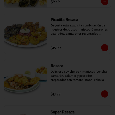
$9.49
Picadita Resaca
Degusta esta exquisita combinación de 
nuestros deliciosos mariscos: Camarones 
apanados, camarones reventados, 
conchitas asadas y deditos de pescado 
apanados. Acompañados de patacones y 
curtido.
$15.99
Resaca
Delicioso ceviche de 4 mariscos (concha, 
camarón, calamar y pescado) 
preparados con tomate, limón, cebolla y 
cilantro. Acompañado de filete de 
pescado apanado, patacones, canguil y 
chifles.
$13.99
Super Resaca