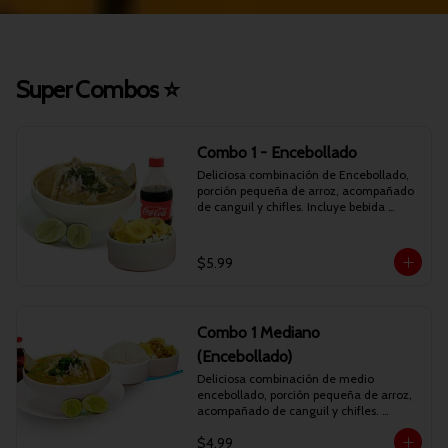
Super Combos ⭐
Combo 1 - Encebollado
Deliciosa combinación de Encebollado, 
porción pequeña de arroz, acompañado 
de canguil y chifles. Incluye bebida 
personal.
$5.99
Combo 1 Mediano
(Encebollado)
Deliciosa combinación de medio 
encebollado, porción pequeña de arroz, 
acompañado de canguil y chifles. 
Incluye bebida personal.
$4.99