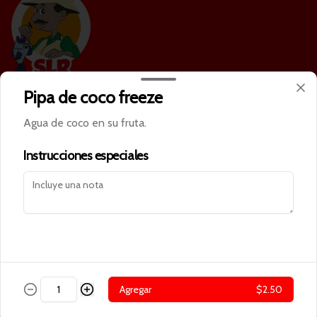
Pipa de coco freeze
Conócenos
Agua de coco en su fruta.
Cobertura
Términos y condiciones
Instrucciones especiales
Política de privacidad
Redes sociales
Instagram
Facebook
Mi cuenta
Agregar
$2.50