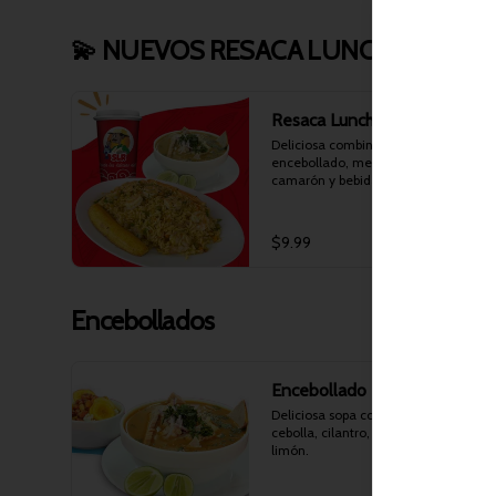
💫 NUEVOS RESACA LUNCH 💫
Resaca Lunch 1
Deliciosa combinación de junior 
encebollado, medio arroz con 
camarón y bebida personal.
$9.99
Encebollados
Encebollado
Deliciosa sopa con pescado, yuca, 
cebolla, cilantro, chifles, canguil y 
limón.