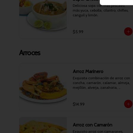
Deliciosa sopa con más pescado, 
más yuca, cebolla, cilantro, chifles, 
canguil y limón.
$5.99
Arroces
Arroz Marinero
Exquisita combinación de arroz con 
concha, camarón, calamar, almeja, 
mejillón, alverja, zanahoria, 
pimiento, cebolla, cilantro y maduro 
frito.
$14.99
Arroz con Camarón
Exquisito arroz con camarones, 