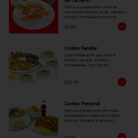
de Camarón
Deliciosa preparación a base de 
camarones, tomate, limón, cebolla y 
cilantro. Acompañado de arroz, 
canguil y chifles. Incluye bebida 
$5.99
personal.
Combo Familiar
Gran combinación para toda la 
familia o amigos: 4 medios 
encebollados, 1 porción de 
patacones, 1 porción de arroz y 1 
Picadita Resaca (camarones 
apanados, camarones reventados, 
$30.99
deditos de pescado apanados, 
conchitas asadas, patacones y 
curtido). Incluye gaseosa de 1.35 
litros.
Combo Personal
Deliciosa combinación de medio 
encebollado y medio Arroz Mixto 
(concha, camarón y calamar). 
Incluye bebida personal.
$11.99