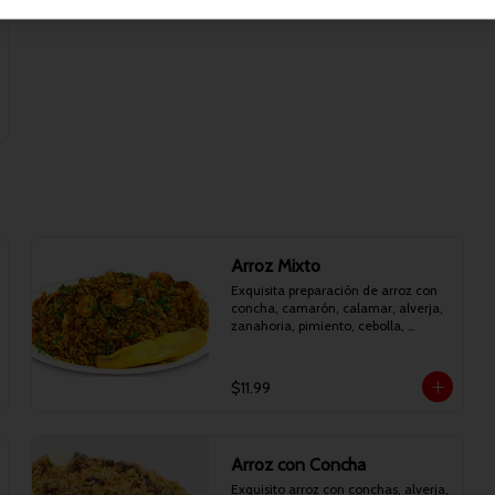
Arroz Mixto
Exquisita preparación de arroz con 
concha, camarón, calamar, alverja, 
zanahoria, pimiento, cebolla, 
cilantro y maduro frito.
$11.99
Arroz con Concha
Exquisito arroz con conchas, alverja, 