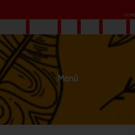
HOM
A LUNCH 💫
Encebollados
Arroces
Ceviches
Camarones
De
Menú