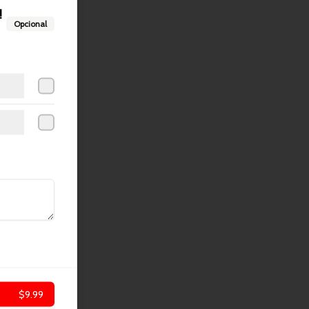
!
Opcional
$9.99