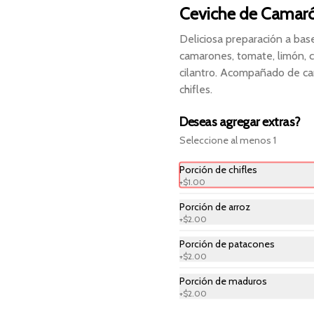
Ceviche de Camar
Deliciosa preparación a bas
camarones, tomate, limón, c
cilantro. Acompañado de ca
Resaca Lunch 2
chifles.
Deliciosa combinación de junior 
ceviche a tu elección, medio 
camarón apanado y bebida 
Deseas agregar extras?
personal.
Seleccione al menos 1
$11.99
Porción de chifles
+
$1.00
Porción de arroz
+
$2.00
Porción de patacones
Encebollado Mixto
+
$2.00
Deliciosa sopa con pescado, 
camarón, yuca, cebolla, cilantro, 
Porción de maduros
chifles, canguil y limón.
+
$2.00