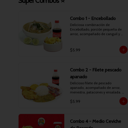
Super Combos ⭐
Combo 1 - Encebollado
Deliciosa combinación de 
Encebollado, porción pequeña de 
arroz, acompañado de canguil y 
chifles. Incluye bebida personal.
$5.99
Combo 2 - Filete pescado
apanado
Delicioso filete de pescado 
apanado, acompañado de arroz, 
menestra, patacones y ensalada. 
Incluye bebida personal.
$5.99
Combo 4 - Medio Ceviche