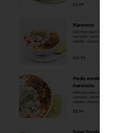
$5.49
Maremoto
Deliciosa sopa con pescado, 
camarón, concha, calamar, yuca, 
cebolla, cilantro, chifles, canguil y 
limón.
$10.99
Medio encebollado
maremoto
Deliciosa sopa con pescado, 
camarón, concha, calamar, yuca, 
cebolla, cilantro, chifles, canguil y 
limón.
$8.99
Super Encebollado