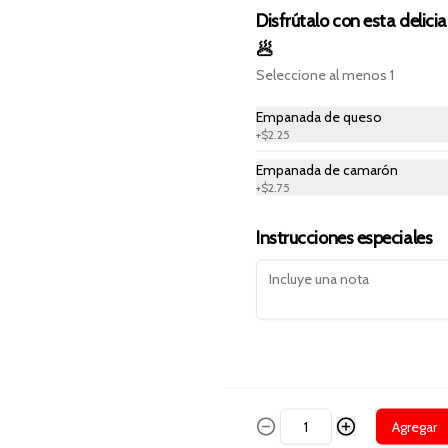
$9.99
Disfrútalo con esta delicia
🥟
Seleccione al menos 1
Medio Encebollado
Deliciosa sopa con pescado, yuca, 
Empanada de queso
cebolla, cilantro, chifles, canguil y 
+
$2.25
limón.
Empanada de camarón
+
$2.75
$3.99
Instrucciones especiales
Medio encebollado mixto
Deliciosa sopa con pescado, 
camarón, yuca, cebolla, cilantro, 
chifles, canguil y limón.
$6.99
Agregar