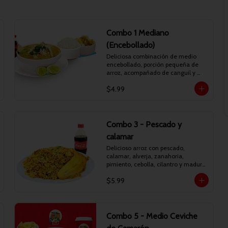
Combo 1 Mediano
(Encebollado)
Deliciosa combinación de medio 
encebollado, porción pequeña de 
arroz, acompañado de canguil y 
chifles. Incluye bebida personal.
$4.99
Combo 3 - Pescado y
calamar
Delicioso arroz con pescado, 
calamar, alverja, zanahoria, 
pimiento, cebolla, cilantro y maduro 
frito. Incluye bebida personal.
$5.99
Combo 5 - Medio Ceviche