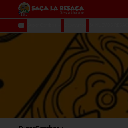
Super Combos ⭐
Desayunos
💫 NUEVOS RESAC