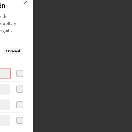
ón
Close
e de
ebolla y
nguil y
Opcional