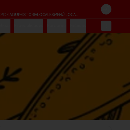
Login
E
PIDE AQUI!
HISTORIA
LOCALES
MENÚ LOCAL
licias
Especialidades
Porciones
Bebidas