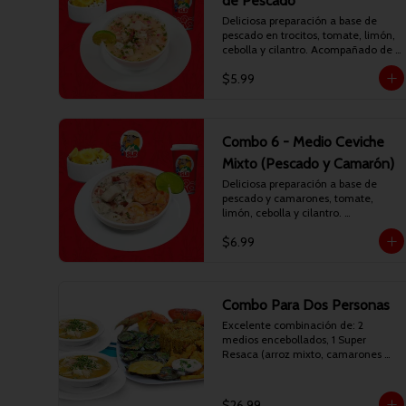
de Pescado
Deliciosa preparación a base de 
pescado en trocitos, tomate, limón, 
cebolla y cilantro. Acompañado de 
arroz, canguil y chifles. Incluye 
$5.99
bebida personal.
Combo 6 - Medio Ceviche
Mixto (Pescado y Camarón)
Deliciosa preparación a base de 
pescado y camarones, tomate, 
limón, cebolla y cilantro. 
Acompañado de arroz, canguil y 
$6.99
chifles. Incluye bebida personal.
Combo Para Dos Personas
Excelente combinación de: 2 
medios encebollados, 1 Super 
Resaca (arroz mixto, camarones 
apanados, conchitas asadas, 
patacones y maduro frito). Incluye 2 
bebidas personales.
$26.99