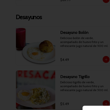
Desayunos
Desayuno Bolón
Delicioso bolón de verde, 
acompañado de huevo frito y un 
refrescante jugo natural de 500 ml.
$4.49
Desayuno Tigrillo
Delicioso tigrillo de verde, 
acompañado de huevo frito y un 
refrescante jugo natural de 500 ml.
$5.49