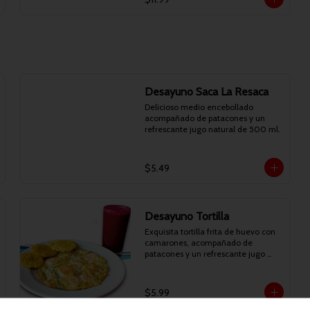
Desayuno Saca La Resaca
Delicioso medio encebollado 
acompañado de patacones y un 
refrescante jugo natural de 500 ml.
$5.49
Desayuno Tortilla
Exquisita tortilla frita de huevo con 
camarones, acompañado de 
patacones y un refrescante jugo 
natural de 500 ml.
$5.99